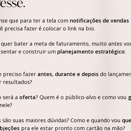
resse.
se que para ter a tela com
notificações de vendas
ê precisa fazer é colocar o link na bio.
 quer bater a meta de faturamento, muito antes vo
 sentar e construir um
planejamento estratégico
:
 preciso fazer
antes, durante e depois
do lançame
r resultados?
 será a
oferta
? Quem é o público-alvo e como vou
g
nele?
s são suas maiores dúvidas? Como e quando vou
que
objeções
pra ele estar pronto com cartão na mão?