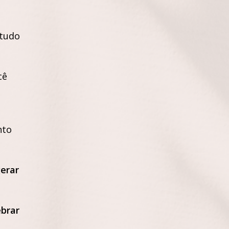
tudo
cê
nto
erar
brar