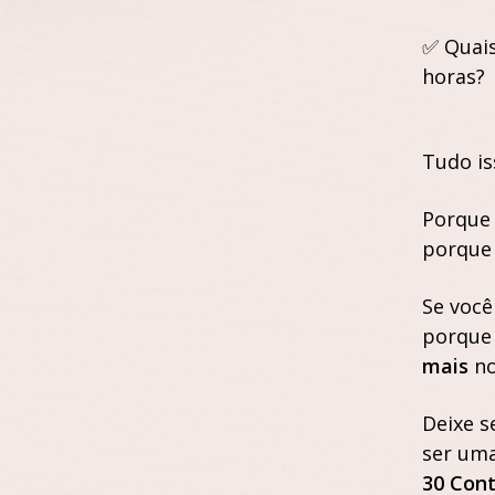
✅ Quai
horas?
Tudo is
Porque 
porque 
Se você
porque 
mais
no
Deixe s
ser um
30 Con