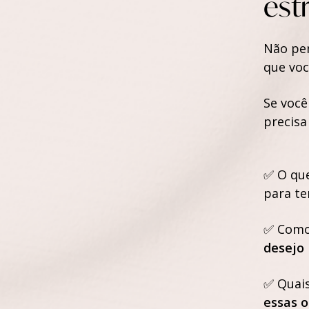
est
Não pen
que voc
Se você
precisa
✅ O que
para te
✅ Como
desejo
✅ Quai
essas 