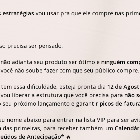
s
estratégias
vou usar pra que ele compre nas prim
so precisa ser pensado.
não adianta seu produto ser ótimo e
ninguém comp
você não soube fazer com que seu público compre.
 tem essa dificuldade, esteja pronta dia
12 de Agost
vou liberar a estrutura que você precisa para
não s
 seu próximo lançamento e garantir
picos de fatu
eu nome abaixo para entrar na lista VIP para ser avi
a das primeiras, para receber também um
Calendár
teúdos de Antecipação
* 🔥