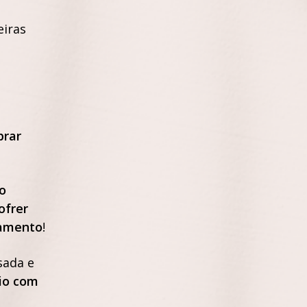
eiras
rar
o
ofrer
ramento
!
sada e
io com