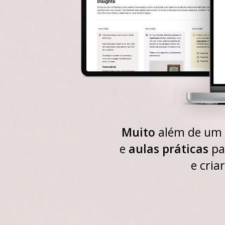
Muito
além de um 
e
aulas práticas
pa
e cria