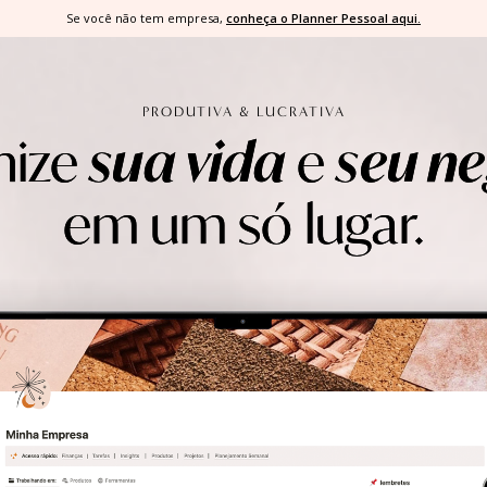
Se você não tem empresa,
conheça o Planner Pessoal aqui.
PRODUTIVA & LUCRATIVA
nize
sua vida
e
seu n
em um só lugar.