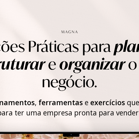
MAGNA
ões Práticas para
pla
ruturar
e
organizar
o
negócio.
onamentos
,
ferramentas
e
exercícios
que 
ra ter uma empresa pronta para vender 