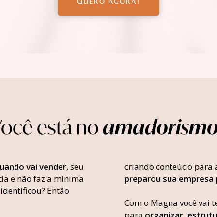
QUERO AGORA!
A
ocê está no
amadorismo
uando vai vender
, seu
criando conteúdo para a
da e não faz a mínima
preparou sua empresa 
identificou? Então
Com o Magna você vai t
para
organizar, estrutu