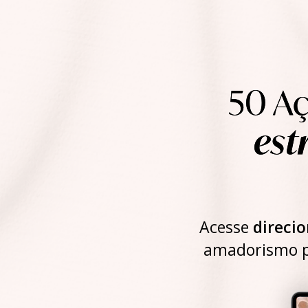
50 Aç
est
Acesse
direci
amadorismo pa