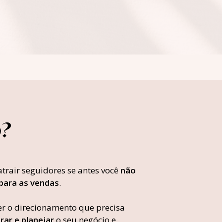
?
trair seguidores se antes você
não
para as vendas
.
er o direcionamento que precisa
rar e planejar
o seu negócio e